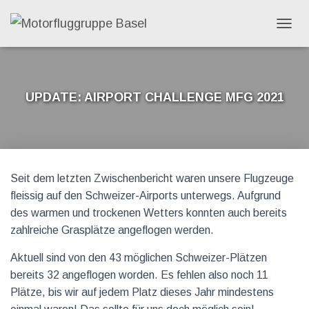
N
A
V
I
G
Update: Airport Challenge MFG 2021
A
T
I
O
N
C
U
Seit dem letzten Zwischenbericht waren unsere Flugzeuge
M
S
fleissig auf den Schweizer-Airports unterwegs. Aufgrund
C
des warmen und trockenen Wetters konnten auch bereits
H
zahlreiche Grasplätze angeflogen werden.
A
L
Aktuell sind von den 43 möglichen Schweizer-Plätzen
T
E
bereits 32 angeflogen worden. Es fehlen also noch 11
N
Plätze, bis wir auf jedem Platz dieses Jahr mindestens