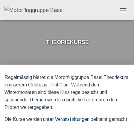
N
A
V
I
C
G
Theoriekurse
A
T
I
O
N
U
Regelmässig bietet die Motorfluggruppe Basel Theoriekurs
M
S
in unserem Clubhaus „Pintli“ an. Während den
C
Wintermonaten sind diese Kurs rege besucht und
H
spannende Themen werden durch die Referenten den
A
L
Piloten weitergegeben.
T
E
Die Kurse werden unter
Veranstaltungen
bekannt gemacht.
N