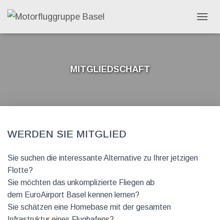
N
A
V
I
G
Mitgliedschaft
A
T
I
C
O
N
U
M
Werden Sie Mitglied
S
C
H
Sie suchen die interessante Alternative zu Ihrer jetzigen
A
Flotte?
L
Sie möchten das unkomplizierte Fliegen ab
T
E
dem EuroAirport Basel kennen lernen?
N
Sie schätzen eine Homebase mit der gesamten
Infrastruktur eines Flughafens?