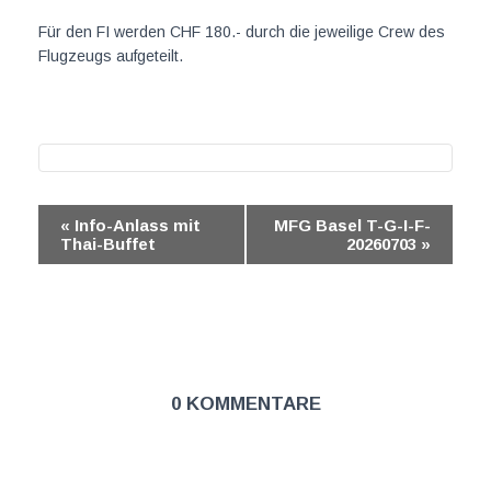
Für den FI werden CHF 180.- durch die jeweilige Crew des
Flugzeugs aufgeteilt.
V
«
Info-Anlass mit
MFG Basel T-G-I-F-
Thai-Buffet
20260703
»
e
r
a
n
0 Kommentare
s
t