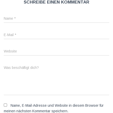
Schreibe einen Kommentar
a
l
Name
*
t
u
E-Mail
*
n
Website
g
N
Was beschäftigt dich?
a
v
i
g
Name, E-Mail-Adresse und Website in diesem Browser für
a
meinen nächsten Kommentar speichern.