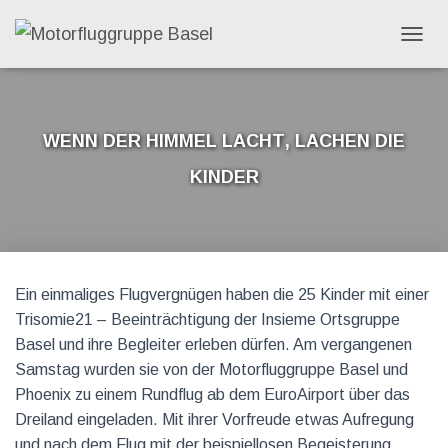
N
A
V
I
G
Wenn der Himmel lacht, lachen die
A
T
Kinder
I
O
N
C
U
M
S
Ein einmaliges Flugvergnügen haben die 25 Kinder mit einer
C
H
Trisomie21 – Beeinträchtigung der Insieme Ortsgruppe
A
Basel und ihre Begleiter erleben dürfen. Am vergangenen
L
Samstag wurden sie von der Motorfluggruppe Basel und
T
E
Phoenix zu einem Rundflug ab dem EuroAirport über das
N
Dreiland eingeladen. Mit ihrer Vorfreude etwas Aufregung
und nach dem Flug mit der beispiellosen Begeisterung