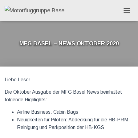
N
A
V
I
G
MFG Basel – News Oktober 2020
A
T
I
O
N
C
U
Liebe Leser
M
S
C
Die Oktober Ausgabe der MFG Basel News beinhaltet
H
folgende Highlights:
A
L
Airline Business: Cabin Bags
T
Neuigkeiten für Piloten: Abdeckung für die HB-PRM,
E
N
Reinigung und Parkposition der HB-KGS