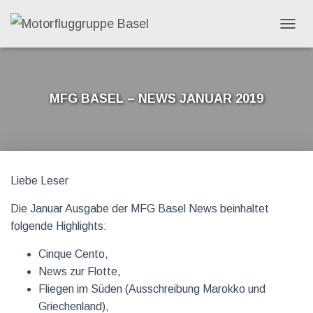
N
A
V
I
G
MFG Basel – News Januar 2019
A
T
I
O
N
C
U
Liebe Leser
M
S
C
Die Januar Ausgabe der MFG Basel News beinhaltet
H
folgende Highlights:
A
L
Cinque Cento,
T
News zur Flotte,
E
N
Fliegen im Süden (Ausschreibung Marokko und
Griechenland),